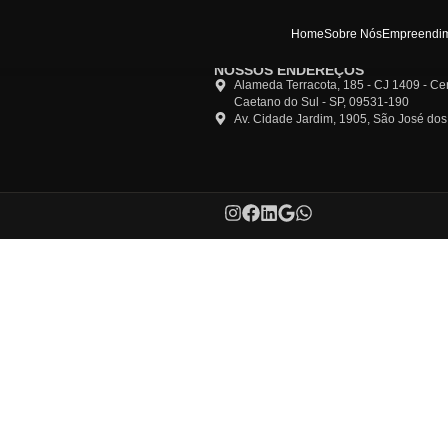
Ho
NOSSOS END
Alameda Terra
Caetano do Su
Av. Cidade Ja
os