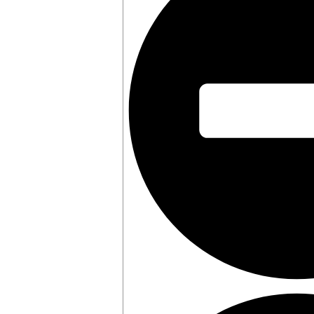
FAQ
Perguntas freque
O que é uma incor