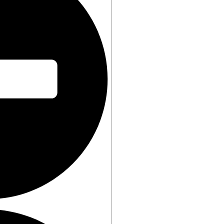
ntes
poradora?