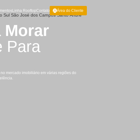
me
Sobre Nós
Empreendimentos
Linha Rooftop
Contato
Área do Cli
ão em
São Caetano do Sul
São José dos Campos
Santo An
z Para Morar
ilidade Para
 Aroka atua com solidez no mercado imobiliário em várias regiões do
5 mil m² de obra com excelência.