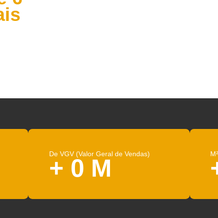
l
os e 6
rciais