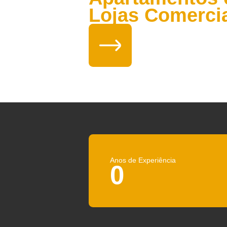
Residencia
Maluhia
102
Apartament
Lojas Come