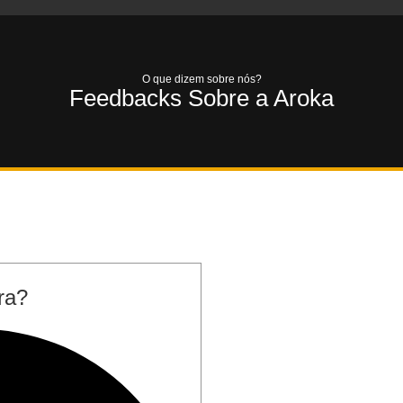
De VGV (Valor Geral de Vendas)
+
0
M
O que dizem sobre nós?
Feedbacks Sobre a 