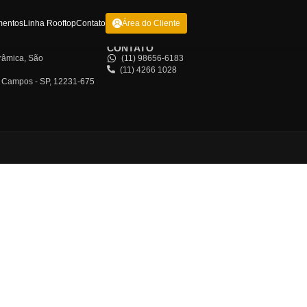
me
Sobre Nós
Empreendimentos
Linha Rooftop
Contato
Área do Clie
EREÇOS
CONTATO
cota, 185 - CJ 1409 - Cerâmica, São
(11) 98656-
l - SP, 09531-190
(11) 4266 1
rdim, 1905, São José dos Campos - SP, 12231-675