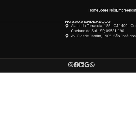
Ho
NOSSOS END
Alameda Terra
Caetano do Su
Av. Cidade Ja
os