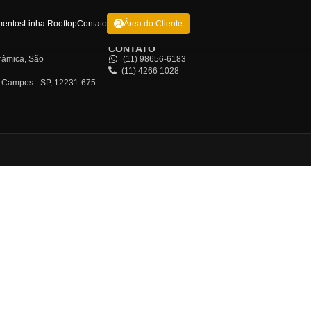
me
Sobre Nós
Empreendimentos
Linha Rooftop
Contato
Área do Clie
EREÇOS
CONTATO
cota, 185 - CJ 1409 - Cerâmica, São
(11) 98656-
l - SP, 09531-190
(11) 4266 1
rdim, 1905, São José dos Campos - SP, 12231-675