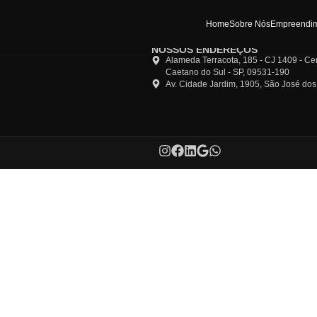
Ho
NOSSOS END
Alameda Terra
Caetano do Su
Av. Cidade Ja
os